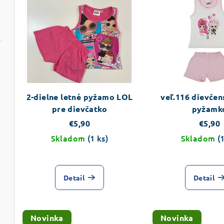
avomodré
2-dielne letné pyžamo LOL
veľ.116 dievčen
pre dievčatko
pyžamk
€5,90
€5,90
ičkami
Skladom
(1 ks)
Skladom
(
atko
Detail
Detail
ky
Novinka
Novinka