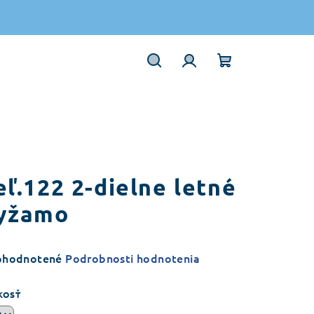
Hľadať
Prihlásenie
Nákupný
košík
eľ.122 2-dielne letné
yžamo
emerné
ohodnotené
Podrobnosti hodnotenia
notenie
duktu
KOSŤ