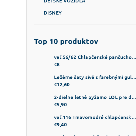
DETSKÉ VOZIDLÁ
DISNEY
Top 10 produktov
veľ.56/62 Chlapčenské pančuchové nohavice na traky tm
€8
Ležérne šaty sivé s farebnými gul
€12,60
2-dielne letné pyžamo LOL pre dievč
€5,90
veľ.116 Tmavomodré chlapčenské teplá
€9,40