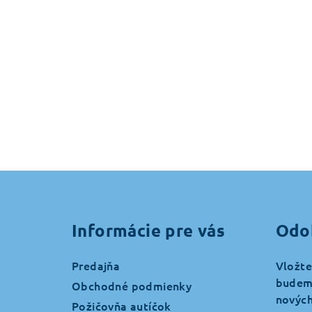
Z
á
Informácie pre vás
Odo
p
ä
Predajňa
Vložte
budeme
t
Obchodné podmienky
nových
Požičovňa autíčok