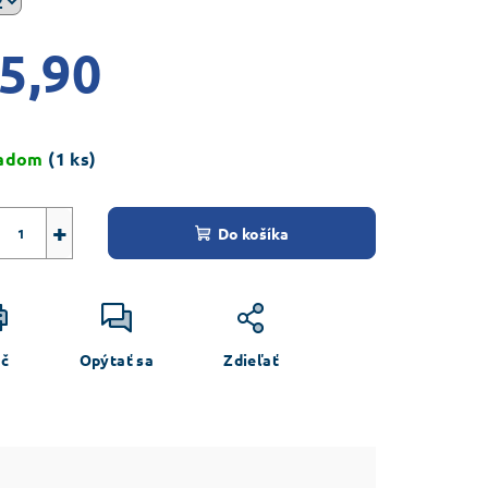
5,90
ezdičiek.
notková
a:
ladom
(1 ks)
+
Do košíka
ač
Opýtať sa
Zdieľať