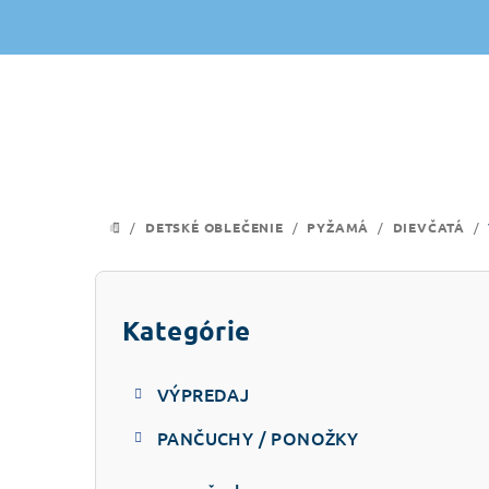
Prejsť
na
obsah
/
DETSKÉ OBLEČENIE
/
PYŽAMÁ
/
DIEVČATÁ
/
DOMOV
B
o
Kategórie
Preskočiť
kategórie
č
VÝPREDAJ
n
PANČUCHY / PONOŽKY
ý