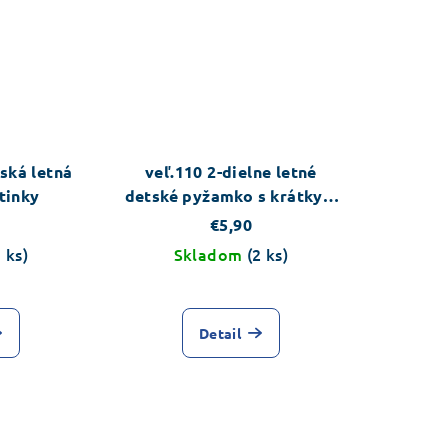
ská letná
veľ.110 2-dielne letné
tinky
detské pyžamko s krátkym
rukávom
€5,90
1 ks)
Skladom
(2 ks)
Detail