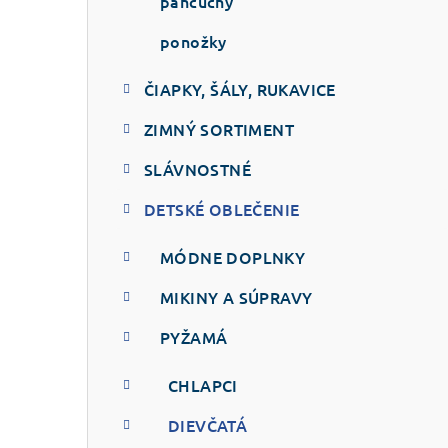
p
pančuchy
a
ponožky
n
ČIAPKY, ŠÁLY, RUKAVICE
e
ZIMNÝ SORTIMENT
l
SLÁVNOSTNÉ
DETSKÉ OBLEČENIE
MÓDNE DOPLNKY
MIKINY A SÚPRAVY
PYŽAMÁ
CHLAPCI
DIEVČATÁ