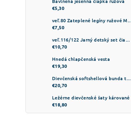
Bavlnená jesenná čiapka ružová
€5,30
veľ.80 Zateplené legíny ružové 
€7,50
veľ.116/122 Jarný detský set čiapka a šál v popolavo sivej farbe
€10,70
Hnedá chlapčenská vesta
€19,30
Dievčenská softshellová bunda tmavo-ružo
€20,70
Ležérne dievčenské šaty kárované
€18,80