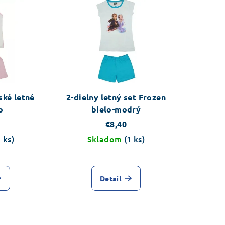
ské letné
2-dielny letný set Frozen
o
bielo-modrý
€8,40
1 ks)
Skladom
(1 ks)
Detail