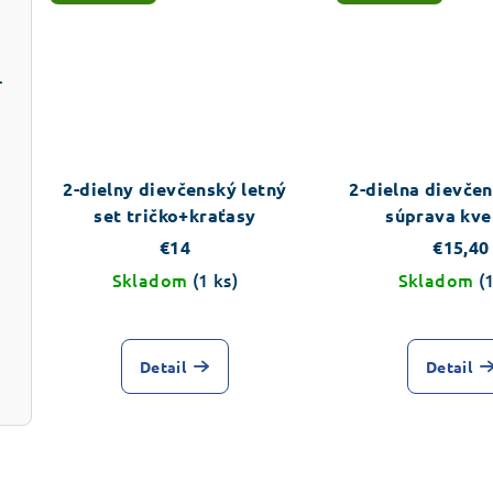
Marie cica
2-dielny dievčenský letný
2-dielna dievčen
set tričko+kraťasy
súprava kve
€14
€15,40
Skladom
(1 ks)
Skladom
(
vá
Detail
Detail