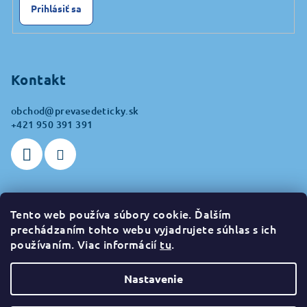
Prihlásiť sa
Kontakt
obchod
@
prevasedeticky.sk
+421 950 391 391
Tento web používa súbory cookie. Ďalším
Prijímame online platby
prechádzaním tohto webu vyjadrujete súhlas s ich
používaním. Viac informácií
tu
.
Nastavenie