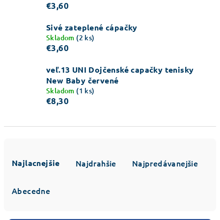
€3,60
Sivé zateplené cápačky
Skladom
(2 ks)
€3,60
veľ.13 UNI Dojčenské capačky tenisky
New Baby červené
Skladom
(1 ks)
€8,30
R
a
Najlacnejšie
Najdrahšie
Najpredávanejšie
d
e
Abecedne
n
i