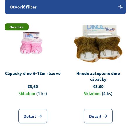
e
Otvoriť filter
p
V
r
Novinka
ý
o
p
d
i
u
s
k
p
t
r
o
Cápačky dino 6-12m rúžové
Hnedé zateplené dino
o
v
cápačky
d
€3,60
€3,60
Skladom
(1 ks)
Skladom
(4 ks)
u
k
t
Detail
Detail
o
v