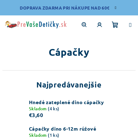
Prejsť
DOPRAVA ZDARMA PRI NÁKUPE NAD 60€
na
obsah
Nákupn
Hľadať
Prihlásenie
Cápačky
košík
Najpredávanejšie
Hnedé zateplené dino cápačky
Skladom
(4 ks)
€3,60
Cápačky dino 6-12m rúžové
Skladom
(1 ks)