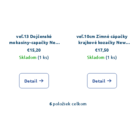
veľ.13 Dojčenské
veľ.10cm Zimné cápačky
mokasíny-capačky New
krajkové kozačky New
Baby tmavo modrá
Baby
€15,20
€17,50
Skladom
(1 ks)
Skladom
(1 ks)
Detail
Detail
6
položiek celkom
O
v
l
á
d