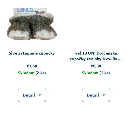
Sivé zateplené cápačky
veľ.13 UNI Dojčenské
capačky tenisky New Baby
červené
€3,60
€8,30
Skladom
(2 ks)
Skladom
(1 ks)
Detail
Detail