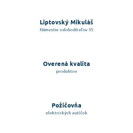
a
c
i
Liptovský Mikuláš
e
Námestie osloboditeľov 35
p
r
v
k
y
Overená kvalita
v
produktov
ý
p
i
s
u
Požičovňa
elektrických autíčok