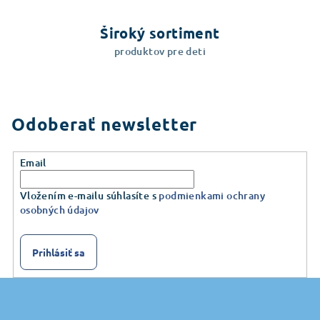
Široký sortiment
produktov pre deti
Odoberať newsletter
Email
Vložením e-mailu súhlasíte s
podmienkami ochrany
osobných údajov
Prihlásiť sa
Z
á