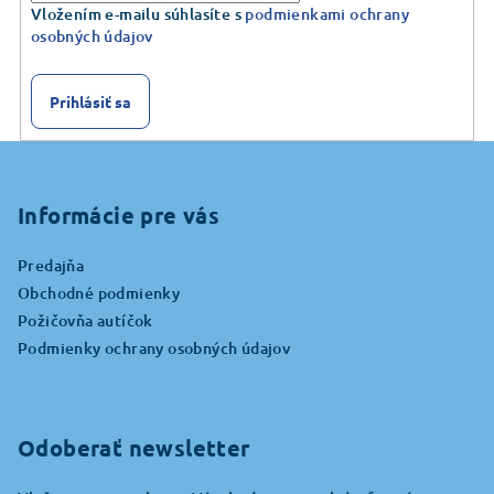
Vložením e-mailu súhlasíte s
podmienkami ochrany
osobných údajov
Prihlásiť sa
Z
á
p
Informácie pre vás
ä
Predajňa
t
Obchodné podmienky
i
Požičovňa autíčok
e
Podmienky ochrany osobných údajov
Odoberať newsletter