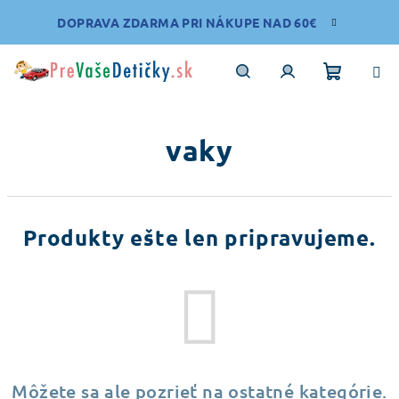
Prejsť
DOPRAVA ZDARMA PRI NÁKUPE NAD 60€
na
obsah
Nákupn
Hľadať
Prihlásenie
vaky
košík
Produkty ešte len pripravujeme.
Môžete sa ale pozrieť na ostatné kategórie.