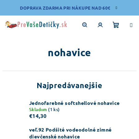
Prejsť
DOPRAVA ZDARMA PRI NÁKUPE NAD 60€
na
obsah
Nákupn
Hľadať
Prihlásenie
nohavice
košík
Najpredávanejšie
Jednofarebné softshellové nohavice
Skladom
(1 ks)
€14,30
veľ.92 Podšité vodeodolné zimné
dievčenské nohavice