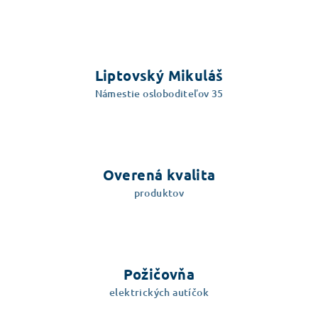
á
d
a
c
i
Liptovský Mikuláš
e
Námestie osloboditeľov 35
p
r
v
k
y
Overená kvalita
v
produktov
ý
p
i
s
u
Požičovňa
elektrických autíčok