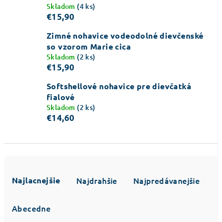
Skladom
(4 ks)
€15,90
Zimné nohavice vodeodolné dievčenské
so vzorom Marie cica
Skladom
(2 ks)
€15,90
Softshellové nohavice pre dievčatká
fialové
Skladom
(2 ks)
€14,60
R
a
Najlacnejšie
Najdrahšie
Najpredávanejšie
d
e
Abecedne
n