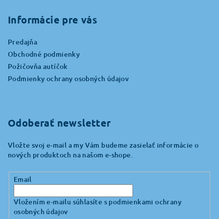
á
p
Informácie pre vás
ä
Predajňa
t
Obchodné podmienky
i
Požičovňa autíčok
e
Podmienky ochrany osobných údajov
Odoberať newsletter
Vložte svoj e-mail a my Vám budeme zasielať informácie o
nových produktoch na našom e-shope.
Email
Vložením e-mailu súhlasíte s
podmienkami ochrany
osobných údajov