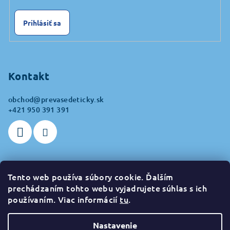
Prihlásiť sa
Kontakt
obchod
@
prevasedeticky.sk
+421 950 391 391
Tento web používa súbory cookie. Ďalším
Prijímame online platby
prechádzaním tohto webu vyjadrujete súhlas s ich
používaním. Viac informácií
tu
.
Nastavenie