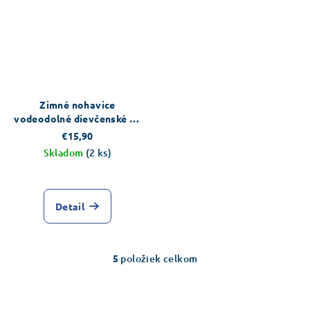
hviezdičiek.
Zimné nohavice
vodeodolné dievčenské so
vzorom Marie cica
€15,90
Skladom
(2 ks)
Priemerné
hodnotenie
produktu
Detail
je
2,8
z
5
5
položiek celkom
O
hviezdičiek.
v
l