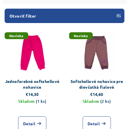
i
e
Otvoriť filter
p
V
r
Novinka
Novinka
ý
o
p
d
i
u
s
k
p
t
r
o
Jednofarebné softshellové
Softshellové nohavice pre
o
v
nohavice
dievčatká fialové
d
€14,30
€14,60
Skladom
(1 ks)
Skladom
(2 ks)
u
k
Priemerné
hodnotenie
t
produktu
Detail
Detail
o
je