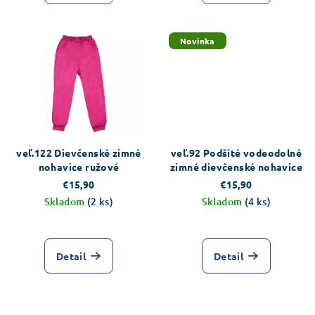
4,3
v
z
5
Novinka
hviezdičiek.
veľ.122 Dievčenské zimné
veľ.92 Podšité vodeodolné
nohavice ružové
zimné dievčenské nohavice
€15,90
€15,90
Skladom
(2 ks)
Skladom
(4 ks)
Priemerné
hodnotenie
produktu
Detail
Detail
je
3,3
z
5