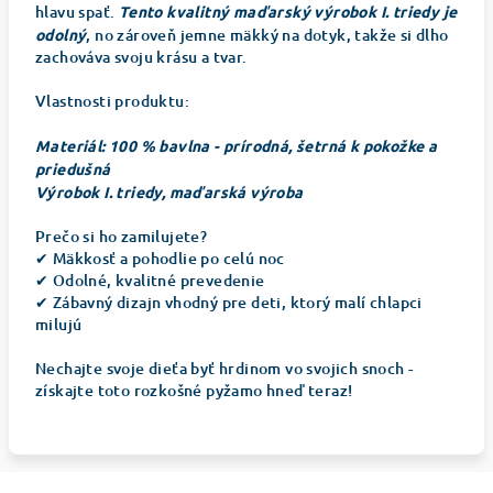
hlavu spať.
Tento kvalitný maďarský výrobok I. triedy je
odolný
, no zároveň jemne mäkký na dotyk, takže si dlho
zachováva svoju krásu a tvar.
Vlastnosti produktu:
Materiál: 100 % bavlna - prírodná, šetrná k pokožke a
priedušná
Výrobok
I. triedy, maďarská výroba
Prečo si ho zamilujete?
✔ Mäkkosť a pohodlie po celú noc
✔ Odolné, kvalitné prevedenie
✔ Zábavný dizajn vhodný pre deti, ktorý malí chlapci
milujú
Nechajte svoje dieťa byť hrdinom vo svojich snoch -
získajte toto rozkošné pyžamo hneď teraz!