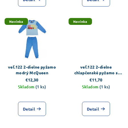
Novinka
Novinka
veľ.122 2-dielne pyžamo
veľ.122 2-dielne
modrý McQueen
chlapčenské pyžamo s
dlhým rukávom - vzor auta
€12,30
€11,70
Skladom
(1 ks)
Skladom
(1 ks)
Detail
Detail