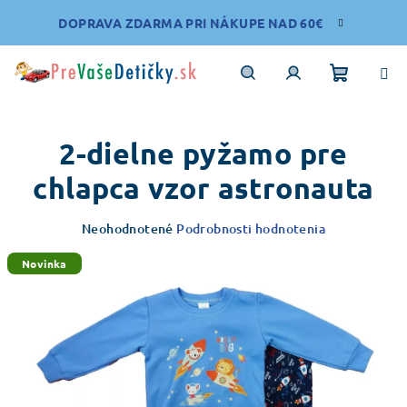
Prejsť
DOPRAVA ZDARMA PRI NÁKUPE NAD 60€
na
obsah
Nákupn
Hľadať
Prihlásenie
2-dielne pyžamo pre
košík
chlapca vzor astronauta
Priemerné
Neohodnotené
Podrobnosti hodnotenia
hodnotenie
produktu
Novinka
je
0,0
z
5
hviezdičiek.