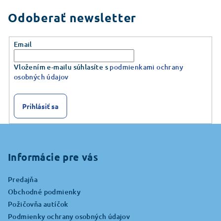
Odoberať newsletter
Email
Vložením e-mailu súhlasíte s
podmienkami ochrany
osobných údajov
Prihlásiť sa
Z
á
p
Informácie pre vás
ä
Predajňa
t
Obchodné podmienky
i
Požičovňa autíčok
e
Podmienky ochrany osobných údajov