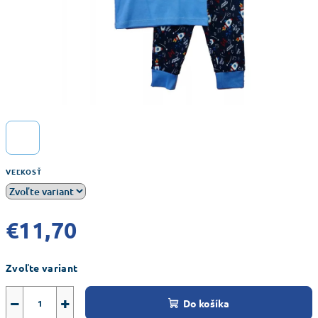
VEĽKOSŤ
€11,70
Jednotková
Zvoľte variant
cena:
−
+
Do košíka