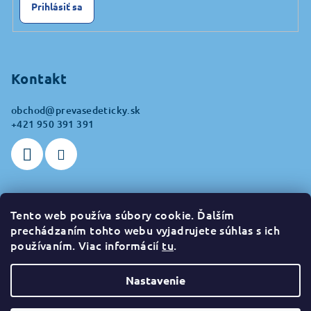
Prihlásiť sa
Kontakt
obchod
@
prevasedeticky.sk
+421 950 391 391
Tento web používa súbory cookie. Ďalším
Prijímame online platby
prechádzaním tohto webu vyjadrujete súhlas s ich
používaním. Viac informácií
tu
.
Nastavenie