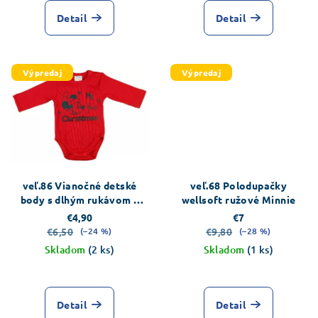
Detail
Detail
Výpredaj
Výpredaj
veľ.86 Vianočné detské
veľ.68 Polodupačky
body s dlhým rukávom s
wellsoft ružové Minnie
potlačou Disney Mickey
€4,90
€7
€6,50
€9,80
(–24 %)
(–28 %)
Skladom
(2 ks)
Skladom
(1 ks)
Detail
Detail