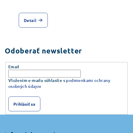
Priemerné
hodnotenie
produktu
Detail
je
5,0
z
5
hviezdičiek.
Odoberať newsletter
Email
Vložením e-mailu súhlasíte s
podmienkami ochrany
osobných údajov
Prihlásiť sa
Z
á