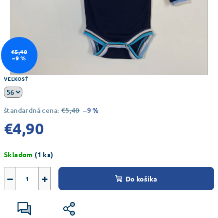
€5,40
–9 %
VEĽKOSŤ
štandardná cena:
€5,40
–9 %
€4,90
Jednotková
Skladom
(1 ks)
cena:
−
+
Do košíka