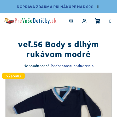
Prejsť
DOPRAVA ZDARMA PRI NÁKUPE NAD 60€
na
obsah
Nákupn
Hľadať
Prihlásenie
veľ.56 Body s dlhým
košík
rukávom modré
Priemerné
Neohodnotené
Podrobnosti hodnotenia
hodnotenie
produktu
Výpredaj
je
0,0
z
5
hviezdičiek.