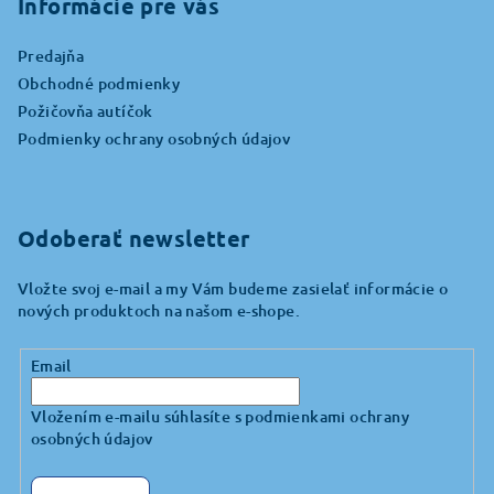
p
Informácie pre vás
ä
Predajňa
t
Obchodné podmienky
i
Požičovňa autíčok
e
Podmienky ochrany osobných údajov
Odoberať newsletter
Vložte svoj e-mail a my Vám budeme zasielať informácie o
nových produktoch na našom e-shope.
Email
Vložením e-mailu súhlasíte s
podmienkami ochrany
osobných údajov