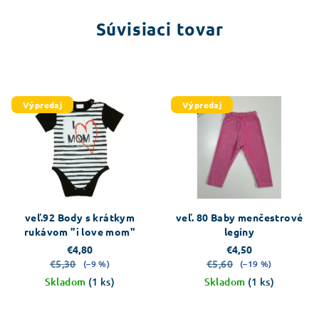
Súvisiaci tovar
Výpredaj
Výpredaj
veľ.92 Body s krátkym
veľ. 80 Baby menčestrové
rukávom "i love mom"
legíny
€4,80
€4,50
€5,30
€5,60
(–9 %)
(–19 %)
Skladom
(1 ks)
Skladom
(1 ks)