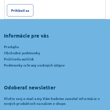
Prihlásiť sa
Z
á
p
Informácie pre vás
ä
Predajňa
t
Obchodné podmienky
i
Požičovňa autíčok
e
Podmienky ochrany osobných údajov
Odoberať newsletter
Vložte svoj e-mail a my Vám budeme zasielať informácie o
nových produktoch na našom e-shope.