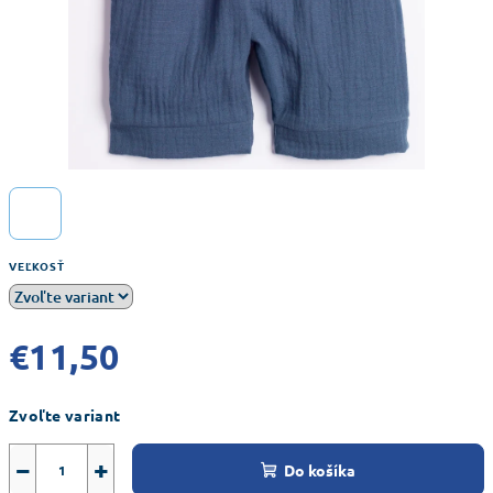
VEĽKOSŤ
€11,50
Jednotková
Zvoľte variant
cena:
−
+
Do košíka