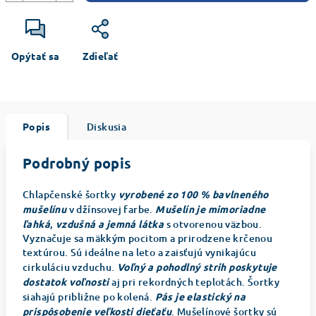
Opýtať sa
Zdieľať
Popis
Diskusia
Podrobný popis
Chlapčenské šortky
vyrobené zo 100 % bavlneného
mušelínu
v džínsovej farbe.
Mušelín je mimoriadne
ľahká
,
vzdušná a jemná látka
s otvorenou väzbou.
Vyznačuje sa mäkkým pocitom a prirodzene krčenou
textúrou. Sú ideálne na leto a zaisťujú vynikajúcu
cirkuláciu vzduchu.
Voľný a pohodlný strih poskytuje
dostatok voľnosti
aj pri rekordných teplotách. Šortky
siahajú približne po kolená.
Pás je elastický na
prispôsobenie veľkosti dieťaťu
. Mušelínové šortky sú