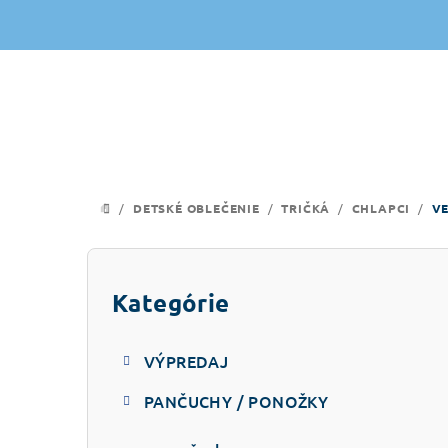
Prejsť
na
obsah
/
DETSKÉ OBLEČENIE
/
TRIČKÁ
/
CHLAPCI
/
VE
DOMOV
B
o
Kategórie
Preskočiť
kategórie
č
VÝPREDAJ
n
PANČUCHY / PONOŽKY
ý