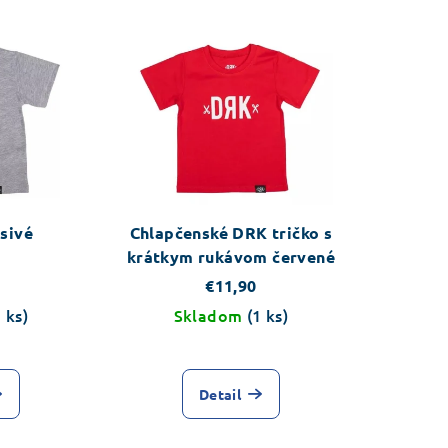
sivé
Chlapčenské DRK tričko s
krátkym rukávom červené
€11,90
1 ks)
Skladom
(1 ks)
Priemerné
hodnotenie
Detail
produktu
je
5,0