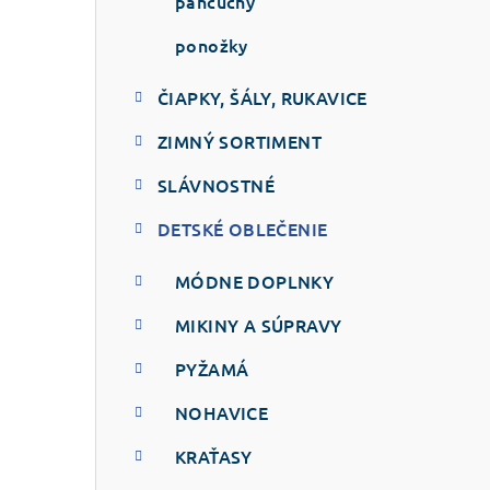
p
pančuchy
a
ponožky
n
ČIAPKY, ŠÁLY, RUKAVICE
e
ZIMNÝ SORTIMENT
l
SLÁVNOSTNÉ
DETSKÉ OBLEČENIE
MÓDNE DOPLNKY
MIKINY A SÚPRAVY
PYŽAMÁ
NOHAVICE
KRAŤASY