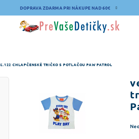
DOPRAVA ZDARMA PRI NÁKUPE NAD 60€
Ľ.122 CHLAPČENSKÉ TRIČKO S POTLAČOU PAW PATROL
v
t
P
Pri
Ne
hod