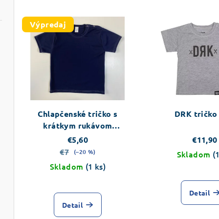
Výpredaj
atko
Chlapčenské tričko s
DRK tričko 
krátkym rukávom
tmavomodré
€5,60
€11,90
€7
(–20 %)
Skladom
(
Skladom
(1 ks)
Detail
Detail