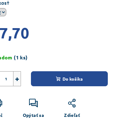
duktu
KOSŤ
7,70
ezdičiek.
notková
a:
ladom
(1 ks)
+
Do košíka
ač
Opýtať sa
Zdieľať