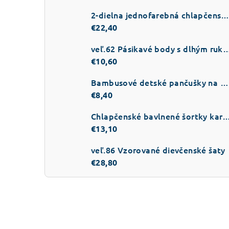
2-dielna jednofarebná chlapčenská súpra
€22,40
veľ.62 Pásikavé body s dlhý
€10,60
Bambusové detské pančušky na traky
€8,40
Chlapčenské bavlnené šortky k
€13,10
veľ.86 Vzorované dievčenské šaty
€28,80