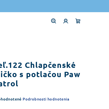
Hľadať
Prihlásenie
Nákupný
košík
eľ.122 Chlapčenské
ričko s potlačou Paw
atrol
emerné
ohodnotené
Podrobnosti hodnotenia
notenie