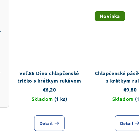
va
Novinka
m rukávom
aramelové
veľ.86 Dino chlapčenské
Chlapčenské pási
tričko s krátkym rukávom
s krátkym r
€6,20
€9,80
Skladom
(1 ks)
Skladom
(
Detail
Detail