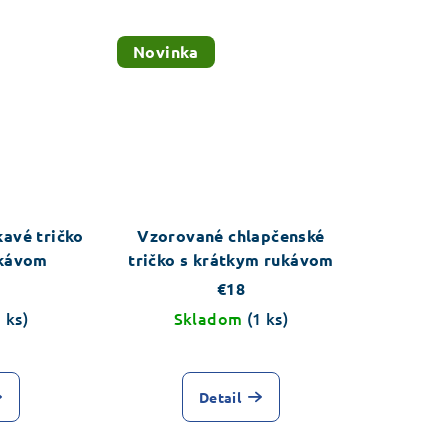
z
5
Novinka
hviezdičiek.
kavé tričko
Vzorované chlapčenské
ukávom
tričko s krátkym rukávom
€18
1 ks)
Skladom
(1 ks)
Detail