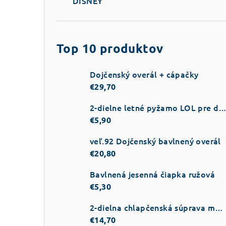
DISNEY
Top 10 produktov
Dojčenský overál + cápačky
€29,70
2-dielne letné pyžamo LOL pre dievč
€5,90
veľ.92 Dojčenský bavlnený overál
€20,80
Bavlnená jesenná čiapka ružová
€5,30
2-dielna chlapčenská súprava modrá
€14,70