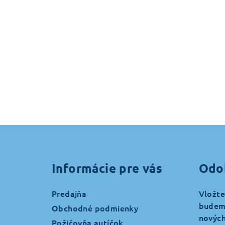
Z
á
Informácie pre vás
Odo
p
ä
Predajňa
Vložte
budeme
t
Obchodné podmienky
nových
Požičovňa autíčok