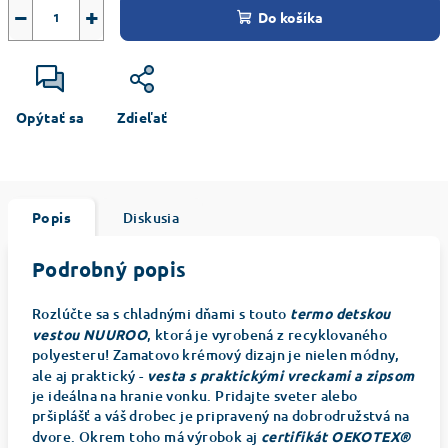
−
+
Do košíka
Opýtať sa
Zdieľať
Popis
Diskusia
Podrobný popis
Rozlúčte sa s chladnými dňami s touto
termo detskou
vestou NUUROO
, ktorá je vyrobená z recyklovaného
polyesteru! Zamatovo krémový dizajn je nielen módny,
ale aj praktický -
vesta s praktickými vreckami a zipsom
je ideálna na hranie vonku. Pridajte sveter alebo
pršiplášť a váš drobec je pripravený na dobrodružstvá na
dvore. Okrem toho má výrobok aj
certifikát OEKOTEX®