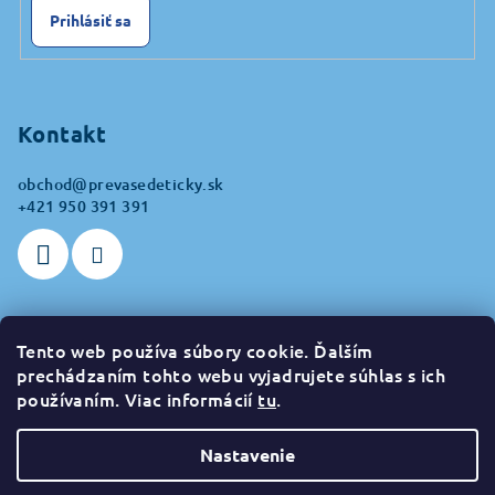
Prihlásiť sa
Kontakt
obchod
@
prevasedeticky.sk
+421 950 391 391
Tento web používa súbory cookie. Ďalším
Prijímame online platby
prechádzaním tohto webu vyjadrujete súhlas s ich
používaním. Viac informácií
tu
.
Nastavenie