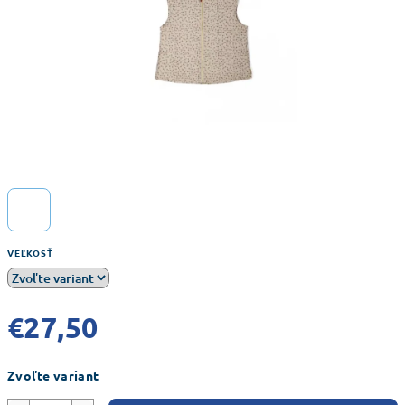
VEĽKOSŤ
€27,50
Jednotková
Zvoľte variant
cena: