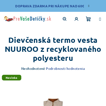
Prejsť
DOPRAVA ZDARMA PRI NÁKUPE NAD 60€
na
obsah
Nákupn
Hľadať
Prihlásenie
Dievčenská termo vesta
košík
NUUROO z recyklovaného
polyesteru
Priemerné
Neohodnotené
Podrobnosti hodnotenia
hodnotenie
produktu
Novinka
je
0,0
z
5
hviezdičiek.