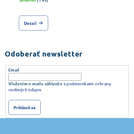
Detail
Odoberať newsletter
Email
Vložením e-mailu súhlasíte s
podmienkami ochrany
osobných údajov
Prihlásiť sa
Z
á