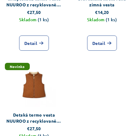
NUUROO z recyklovaného
zimná vesta
polyesteru
€27,50
€14,20
Skladom
(1 ks)
Skladom
(1 ks)
Detail
Detail
Novinka
Detská termo vesta
NUUROO z recyklovaného
polyesteru
€27,50
Skladom
(1 ks)