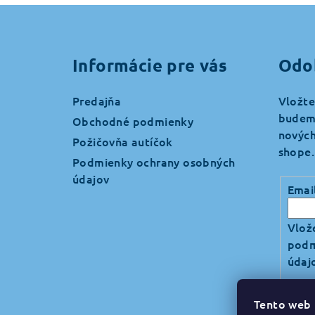
Z
á
Informácie pre vás
Odo
p
ä
Predajňa
Vložte
budeme
t
Obchodné podmienky
nových
Požičovňa autíčok
i
shope.
Podmienky ochrany osobných
e
údajov
Emai
Vlože
podm
údaj
Tento web 
Pri