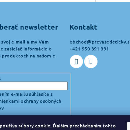
berať newsletter
Kontakt
 svoj e-mail a my Vám
obchod
@
prevasedeticky.s
 zasielať informácie o
+421 950 391 391
 produktoch na našom e-
l
ním e-mailu súhlasíte s
ienkami ochrany osobných
ov
používa súbory cookie. Ďalším prechádzaním tohto
hlásiť sa