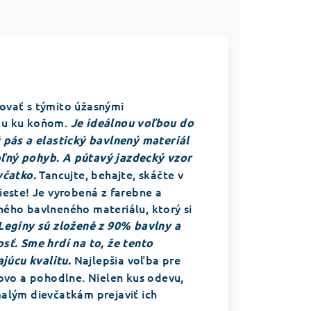
ovať s týmito úžasnými
kou ku koňom.
Je ideálnou voľbou do
 pás a elastický bavlnený materiál
ľný pohyb. A pútavý jazdecký vzor
Tancujte, behajte, skáčte v
včatko.
mieste! Je vyrobená z farebne a
ného bavlneného materiálu, ktorý si
Legíny sú zložené z 90% bavlny a
sť. Sme hrdí na to, že tento
Najlepšia voľba pre
júcu kvalitu.
lovo a pohodlne. Nielen kus odevu,
malým dievčatkám prejaviť ich