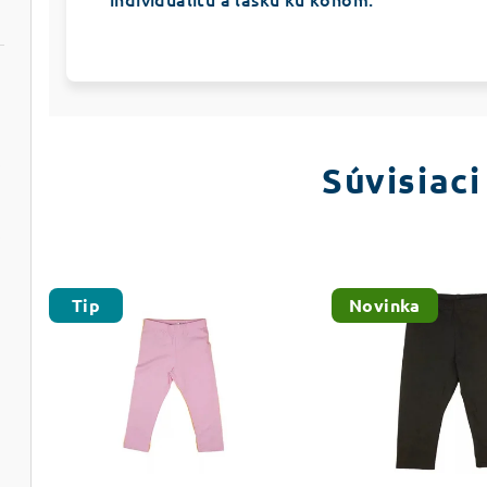
avomodré
Súvisiaci
ičkami
atko
Tip
Novinka
ky