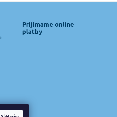
Prijímame online
platby
k
Súhlasím