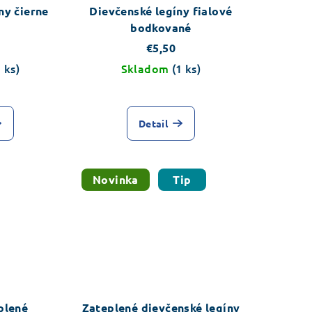
ny čierne
Dievčenské legíny fialové
bodkované
€5,50
1 ks)
Skladom
(1 ks)
Detail
Novinka
Tip
plené
Zateplené dievčenské legíny