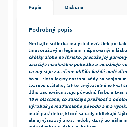
Diskusia
Popis
Podrobný popis
Nechajte srdiečka malých dievčatiek poskak
tmavoružovými legínami inšpirovanými lás
škôlky alebo na ihrisko, pretože jej gumový
zaisťujú maximálne pohodlie a umožňujú vo
na nej si ju zaručene obľúbi každé malé die
ňom - ​​tieto legíny zostanú vždy na svojom 
tvarovo stáleho, ľahko umývateľného kvalit
dlho zachováva svoju pôvodnú farbu a tvar.
10% elastanu, čo zaisťuje pružnosť a odolno
výrobok je maďarského pôvodu a má vynika
malé parádnice, ktoré sa rady obliekajú štý
ale aj výrazový prostriedok, ktorý pomáha 
individualitu a lásku ku koňom.