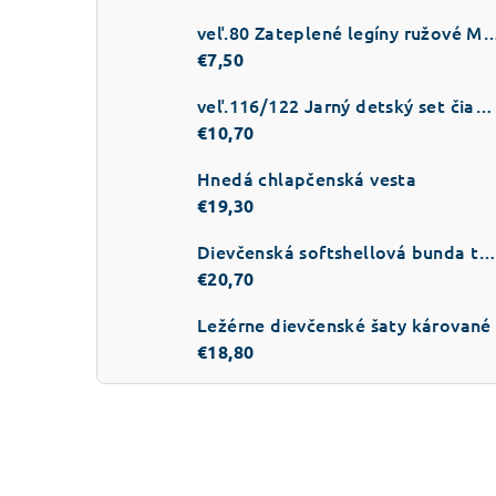
veľ.80 Zateplené legíny ružové 
€7,50
veľ.116/122 Jarný detský set čiapka a šál v popolavo sivej farbe
€10,70
Hnedá chlapčenská vesta
€19,30
Dievčenská softshellová bunda tmavo-ružo
€20,70
Ležérne dievčenské šaty kárované
€18,80