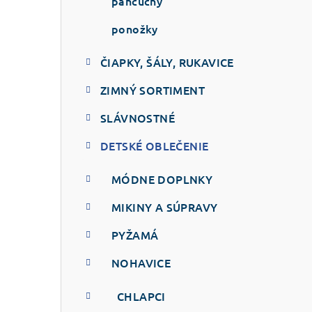
p
pančuchy
a
ponožky
n
ČIAPKY, ŠÁLY, RUKAVICE
e
ZIMNÝ SORTIMENT
l
SLÁVNOSTNÉ
DETSKÉ OBLEČENIE
MÓDNE DOPLNKY
MIKINY A SÚPRAVY
PYŽAMÁ
NOHAVICE
CHLAPCI