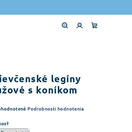
Hľadať
Prihlásenie
Nákupný
košík
ievčenské legíny
užové s koníkom
emerné
ohodnotené
Podrobnosti hodnotenia
notenie
duktu
KOSŤ