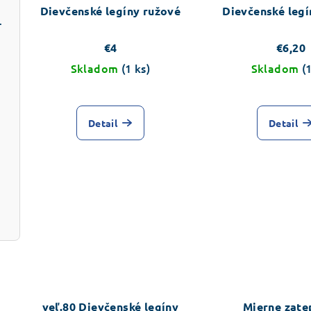
Dievčenské legíny ružové
Dievčenské legí
Marie cica
€4
€6,20
Skladom
(1 ks)
Skladom
(
Detail
Detail
vá
veľ.80 Dievčenské legíny
Mierne zate