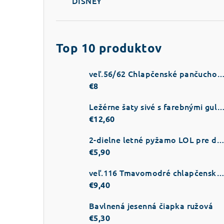
DISNEY
Top 10 produktov
veľ.56/62 Chlapčenské pančuchové nohavice na traky tm
€8
Ležérne šaty sivé s farebnými gul
€12,60
2-dielne letné pyžamo LOL pre dievč
€5,90
veľ.116 Tmavomodré chlapčenské teplá
€9,40
Bavlnená jesenná čiapka ružová
€5,30