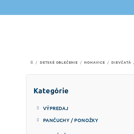
Prejsť
na
obsah
/
DETSKÉ OBLEČENIE
/
NOHAVICE
/
DIEVČATÁ
DOMOV
B
o
Kategórie
Preskočiť
kategórie
č
VÝPREDAJ
n
PANČUCHY / PONOŽKY
ý