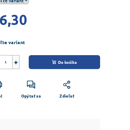
6,30
ezdičiek.
notková
a:
ľte variant
+
Do košíka
ač
Opýtať sa
Zdieľať