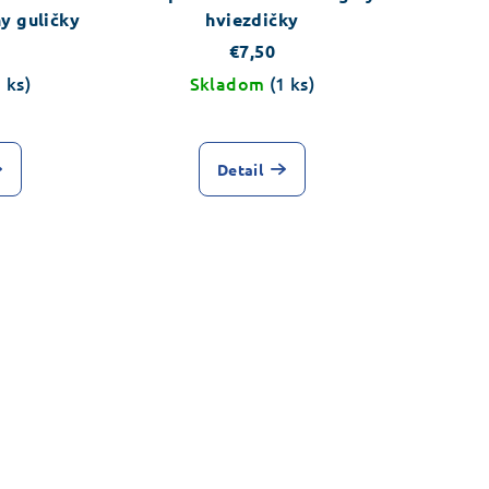
y guličky
hviezdičky
€7,50
1 ks)
Skladom
(1 ks)
Priemerné
hodnotenie
Detail
produktu
je
5,0
z
5
hviezdičiek.