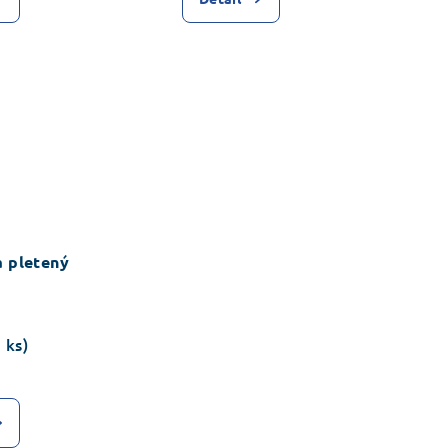
a pletený
1 ks)