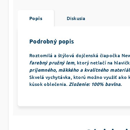
Diskusia
Popis
Podrobný popis
Roztomilá a štýlová dojčenská čiapočka Ne
, ktorý netlačí na hlavi
farebný pružný lem
príjemného, mäkkého a kvalitného materiá
Skvelá vychytávka, ktorú možno využiť ako 
kúsok oblečenia.
Z
loženie: 100% bavlna.