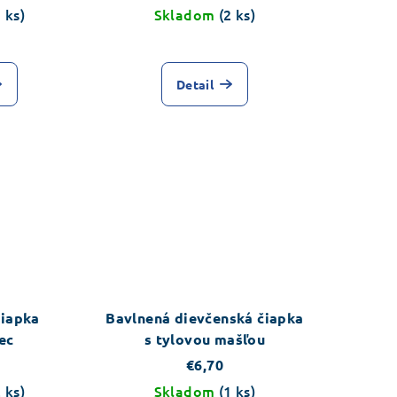
1 ks)
Skladom
(2 ks)
Detail
čiapka
Bavlnená dievčenská čiapka
ec
s tylovou mašľou
€6,70
2 ks)
Skladom
(1 ks)