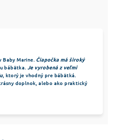
w Baby Marine.
Čiapočka má široký
čku bábätka.
Je vyrobená z veľmi
, ktorý je vhodný pre bábätká.
lu
krásny doplnok, alebo ako praktický