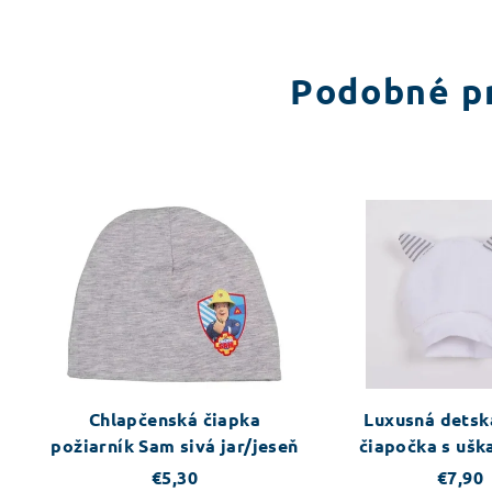
Podobné p
Chlapčenská čiapka
Luxusná detsk
požiarník Sam sivá jar/jeseň
čiapočka s uš
Baby Snowy co
€5,30
€7,90