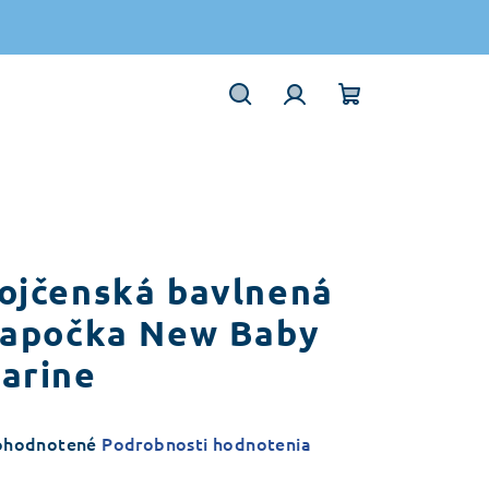
Hľadať
Prihlásenie
Nákupný
košík
ojčenská bavlnená
iapočka New Baby
arine
emerné
ohodnotené
Podrobnosti hodnotenia
notenie