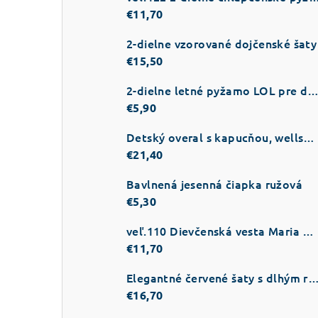
€11,70
2-dielne vzorované dojčenské šaty
€15,50
2-dielne letné pyžamo LOL pre dievč
€5,90
Detský overal s kapucňou, wellsoft ružový
€21,40
Bavlnená jesenná čiapka ružová
€5,30
veľ.110 Dievčenská vesta Maria Cica
€11,70
Elegantné červené šaty s dlhým ru
€16,70