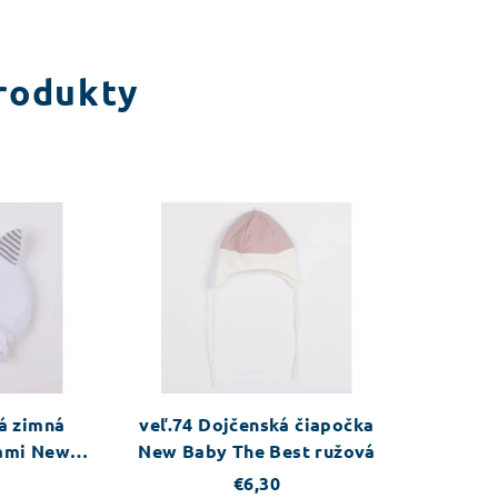
rodukty
á zimná
veľ.74 Dojčenská čiapočka
kami New
New Baby The Best ružová
llection
€6,30