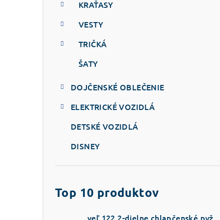
KRAŤASY
VESTY
TRIČKÁ
ŠATY
DOJČENSKÉ OBLEČENIE
ELEKTRICKÉ VOZIDLÁ
DETSKÉ VOZIDLÁ
DISNEY
Top 10 produktov
veľ.122 2-dielne chlapčenské pyžamo s dlhým rukávom