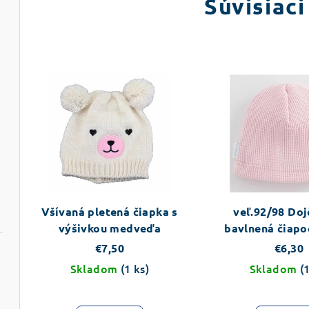
Súvisiaci
Všívaná pletená čiapka s
veľ.92/98 Do
výšivkou medveďa
bavlnená čiap
Baby Luxury c
€7,50
€6,30
ružová
Skladom
(1 ks)
Skladom
(
 - vzor auta