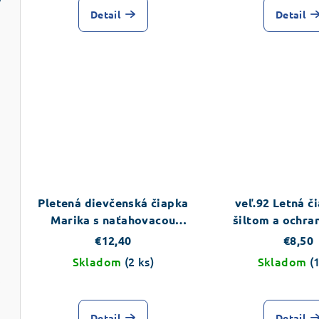
Detail
Detail
atko
Pletená dievčenská čiapka
veľ.92 Letná č
Marika s naťahovacou
šiltom a ochra
gumou
biela
€12,40
€8,50
Skladom
(2 ks)
Skladom
(
kávom
Detail
Detail