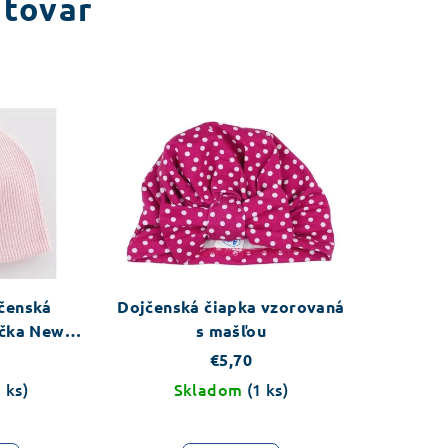
 tovar
jčenská
Dojčenská čiapka vzorovaná
očka New
s mašľou
lothing
€5,70
1 ks)
Skladom
(1 ks)