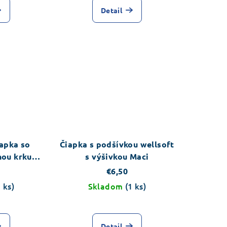
Detail
iapka so
Čiapka s podšívkou wellsoft
nou krku
s výšivkou Maci
€6,50
1 ks)
Skladom
(1 ks)
Detail