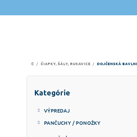
Prejsť
na
obsah
/
ČIAPKY, ŠÁLY, RUKAVICE
/
DOJČENSKÁ BAVLN
DOMOV
B
o
Kategórie
Preskočiť
kategórie
č
VÝPREDAJ
n
PANČUCHY / PONOŽKY
ý