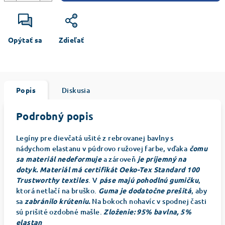
Opýtať sa
Zdieľať
Popis
Diskusia
Podrobný popis
Legíny pre dievčatá ušité z rebrovanej bavlny s
nádychom elastanu v púdrovo ružovej farbe, vďaka
čomu
sa materiál nedeformuje
a zároveň
je príjemný na
dotyk. Materiál má certifikát Oeko-Tex Standard 100
Trustworthy textiles
. V
páse majú pohodlnú gumičku
,
ktorá netlačí na bruško.
Guma je dodatočne prešitá
, aby
sa
zabránilo krúteniu.
Na bokoch nohavíc v spodnej časti
sú prišité ozdobné mašle.
Zloženie: 95% bavlna, 5%
elastan