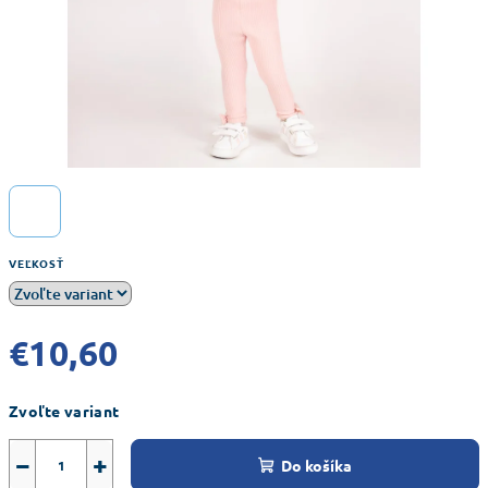
VEĽKOSŤ
€10,60
Jednotková
Zvoľte variant
cena:
−
+
Do košíka