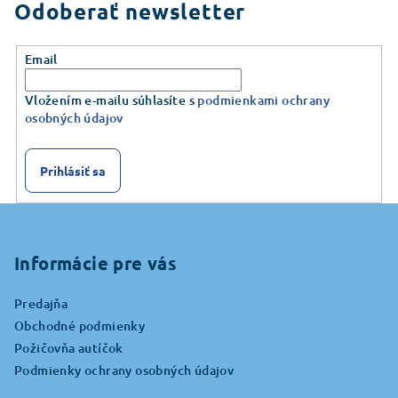
Odoberať newsletter
Email
Vložením e-mailu súhlasíte s
podmienkami ochrany
osobných údajov
Prihlásiť sa
Z
á
p
Informácie pre vás
ä
Predajňa
t
Obchodné podmienky
i
Požičovňa autíčok
e
Podmienky ochrany osobných údajov