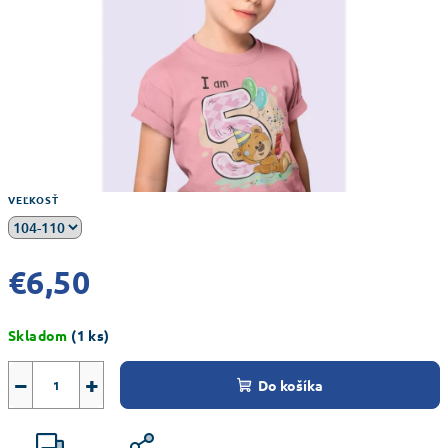
VEĽKOSŤ
€6,50
Jednotková
Skladom
(1 ks)
cena:
−
+
Do košíka