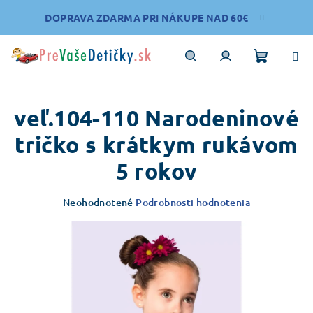
Prejsť
DOPRAVA ZDARMA PRI NÁKUPE NAD 60€
na
obsah
Nákupn
Hľadať
Prihlásenie
veľ.104-110 Narodeninové
košík
tričko s krátkym rukávom
5 rokov
Priemerné
Neohodnotené
Podrobnosti hodnotenia
hodnotenie
produktu
je
0,0
z
5
hviezdičiek.