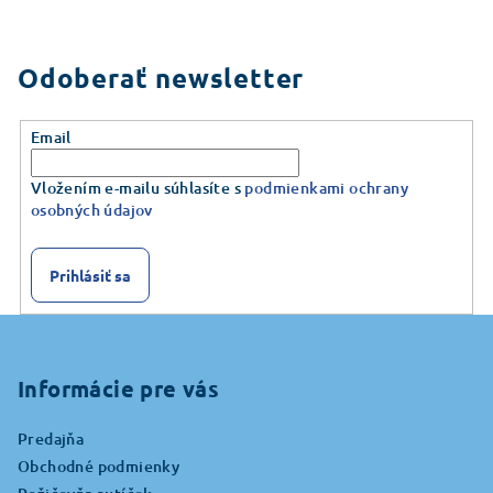
Odoberať newsletter
Email
Vložením e-mailu súhlasíte s
podmienkami ochrany
osobných údajov
Prihlásiť sa
Z
á
p
Informácie pre vás
ä
Predajňa
t
Obchodné podmienky
i