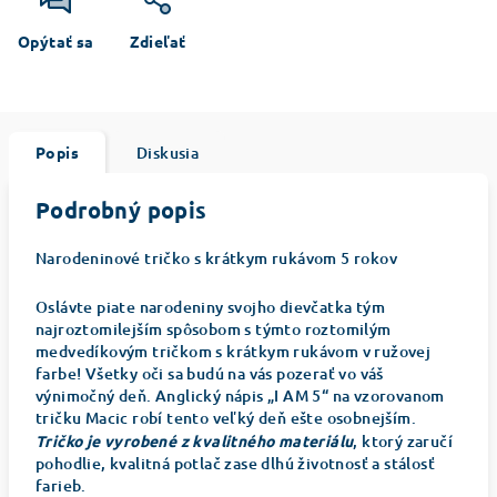
Opýtať sa
Zdieľať
Popis
Diskusia
Podrobný popis
Narodeninové tričko s krátkym rukávom 5 rokov
Oslávte piate narodeniny svojho dievčatka tým
najroztomilejším spôsobom s týmto roztomilým
medvedíkovým tričkom s krátkym rukávom v ružovej
farbe! Všetky oči sa budú na vás pozerať vo váš
výnimočný deň. Anglický nápis „I AM 5“ na vzorovanom
tričku Macic robí tento veľký deň ešte osobnejším.
Tričko je vyrobené z kvalitného materiálu
, ktorý zaručí
pohodlie, kvalitná potlač zase dlhú životnosť a stálosť
farieb.