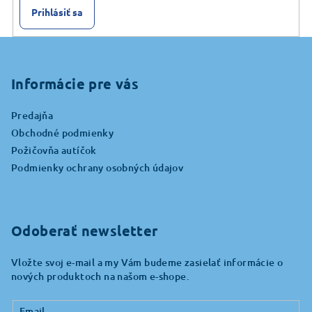
Prihlásiť sa
Z
á
p
Informácie pre vás
ä
Predajňa
t
Obchodné podmienky
i
Požičovňa autíčok
e
Podmienky ochrany osobných údajov
Odoberať newsletter
Vložte svoj e-mail a my Vám budeme zasielať informácie o
nových produktoch na našom e-shope.
Email