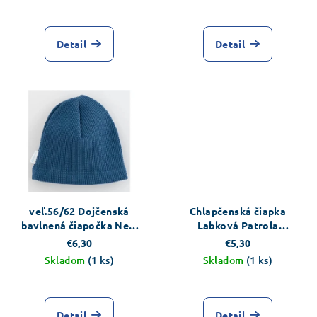
Detail
Detail
veľ.56/62 Dojčenská
Chlapčenská čiapka
bavlnená čiapočka New
Labková Patrola
Baby Luxury clothing
slabomodrá
€6,30
€5,30
modrá
Skladom
(1 ks)
Skladom
(1 ks)
Detail
Detail