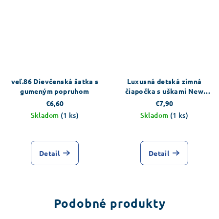
veľ.86 Dievčenská šatka s
Luxusná detská zimná
gumeným popruhom
čiapočka s uškami New
Baby Snowy collection
€6,60
€7,90
Skladom
(1 ks)
Skladom
(1 ks)
Detail
Detail
Podobné produkty