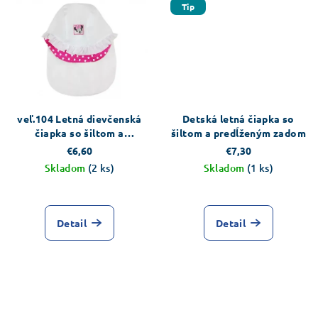
Tip
veľ.104 Letná dievčenská
Detská letná čiapka so
čiapka so šiltom a
šiltom a predĺženým zadom
ochranou na krku
€6,60
€7,30
Skladom
(2 ks)
Skladom
(1 ks)
Detail
Detail