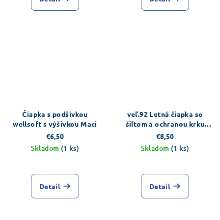
Čiapka s podšívkou
veľ.92 Letná čiapka so
wellsoft s výšivkou Maci
šiltom a ochranou krku
biela
€6,50
€8,50
Skladom
(1 ks)
Skladom
(1 ks)
Detail
Detail