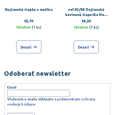
Dojčenská čiapka s mašľou
veľ.92/98 Dojčenská
bavlnená čiapočka New
Baby Luxury clothing
€5,70
€6,30
ružová
Skladom
(1 ks)
Skladom
(1 ks)
Detail
Detail
Odoberať newsletter
Email
Vložením e-mailu súhlasíte s
podmienkami ochrany
osobných údajov