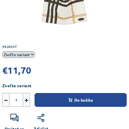
VEĽKOSŤ
€11,70
Jednotková
Zvoľte variant
cena:
−
+
Do košíka
Opýtať sa
Zdieľať