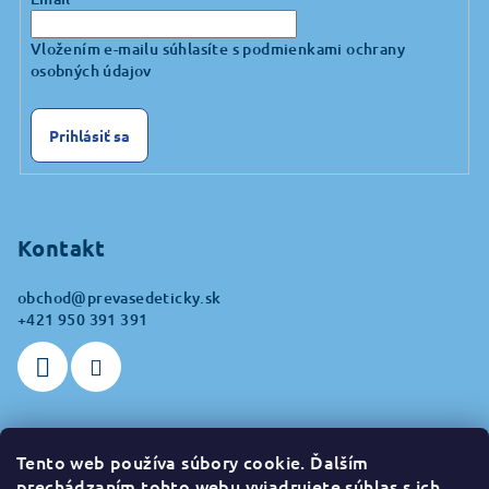
Vložením e-mailu súhlasíte s
podmienkami ochrany
osobných údajov
Prihlásiť sa
Kontakt
obchod
@
prevasedeticky.sk
+421 950 391 391
Tento web používa súbory cookie. Ďalším
Prijímame online platby
prechádzaním tohto webu vyjadrujete súhlas s ich