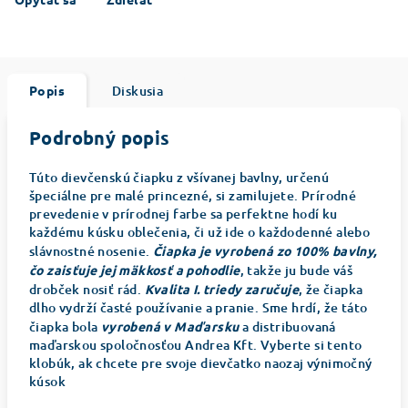
Popis
Diskusia
Podrobný popis
Túto dievčenskú čiapku z všívanej bavlny, určenú
špeciálne pre malé princezné, si zamilujete. Prírodné
prevedenie v prírodnej farbe sa perfektne hodí ku
každému kúsku oblečenia, či už ide o každodenné alebo
slávnostné nosenie.
Čiapka je vyrobená zo 100% bavlny,
čo zaisťuje jej mäkkosť a pohodlie
, takže ju bude váš
drobček nosiť rád.
Kvalita I. triedy zaručuje
, že čiapka
dlho vydrží časté používanie a pranie. Sme hrdí, že táto
čiapka bola
vyrobená v Maďarsku
a distribuovaná
maďarskou spoločnosťou Andrea Kft. Vyberte si tento
klobúk, ak chcete pre svoje dievčatko naozaj výnimočný
kúsok