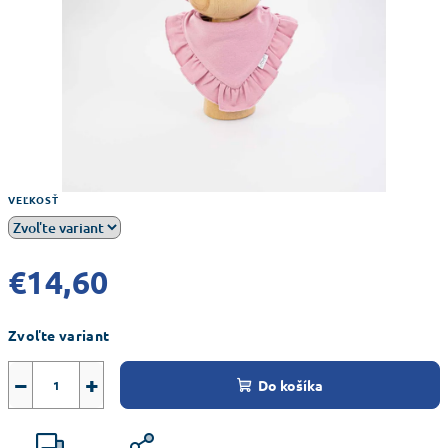
VEĽKOSŤ
€14,60
Jednotková
Zvoľte variant
cena:
−
+
Do košíka