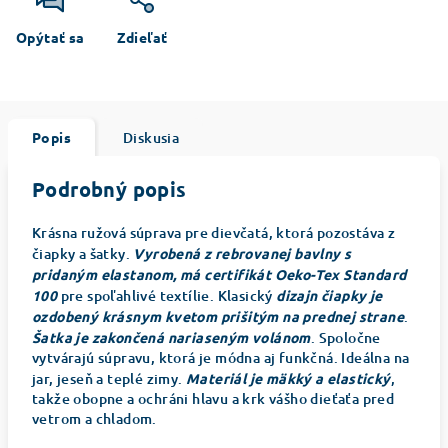
Opýtať sa
Zdieľať
Popis
Diskusia
Podrobný popis
Krásna ružová súprava pre dievčatá, ktorá pozostáva z
čiapky a šatky.
Vyrobená z rebrovanej bavlny s
pridaným elastanom, má certifikát Oeko-Tex Standard
100
pre spoľahlivé textílie. Klasický
dizajn čiapky je
ozdobený krásnym kvetom prišitým na prednej strane
.
Šatka je zakončená nariaseným volánom
. Spoločne
vytvárajú súpravu, ktorá je módna aj funkčná. Ideálna na
jar, jeseň a teplé zimy.
Materiál je mäkký a elastický
,
takže obopne a ochráni hlavu a krk vášho dieťaťa pred
vetrom a chladom.