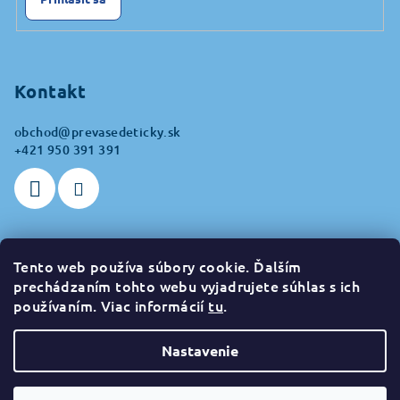
Kontakt
obchod
@
prevasedeticky.sk
+421 950 391 391
Tento web používa súbory cookie. Ďalším
Prijímame online platby
prechádzaním tohto webu vyjadrujete súhlas s ich
používaním. Viac informácií
tu
.
Nastavenie
Copyright 2026
prevasedeticky.sk
. Všetky práva vyhradené.