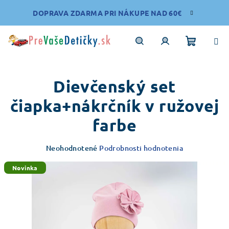
Prejsť
DOPRAVA ZDARMA PRI NÁKUPE NAD 60€
na
obsah
Nákupn
Hľadať
Prihlásenie
Dievčenský set
košík
čiapka+nákrčník v ružovej
farbe
Priemerné
Neohodnotené
Podrobnosti hodnotenia
hodnotenie
produktu
Novinka
je
0,0
z
5
hviezdičiek.