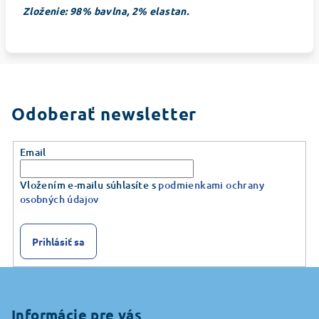
Zloženie: 98% bavlna, 2% elastan.
Odoberať newsletter
Email
Vložením e-mailu súhlasíte s
podmienkami ochrany
osobných údajov
Prihlásiť sa
Z
á
p
Informácie pre vás