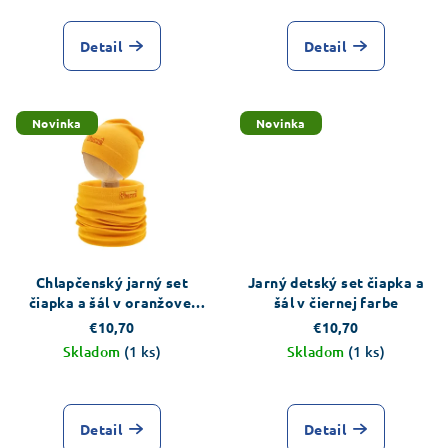
Detail
Detail
Novinka
Novinka
Chlapčenský jarný set
Jarný detský set čiapka a
čiapka a šál v oranžovej
šál v čiernej farbe
farbe
€10,70
€10,70
Skladom
(1 ks)
Skladom
(1 ks)
Detail
Detail