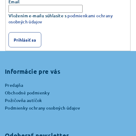
Email
Vložením e-mailu súhlasíte s
podmienkami ochrany
osobných údajov
Prihlásiť sa
Z
á
p
Informácie pre vás
ä
Predajňa
t
Obchodné podmienky
i
Požičovňa autíčok
e
Podmienky ochrany osobných údajov
Odoberať newsletter