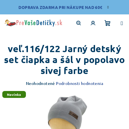
Prejsť
DOPRAVA ZDARMA PRI NÁKUPE NAD 60€
na
obsah
Nákupn
Hľadať
Prihlásenie
veľ.116/122 Jarný detský
košík
set čiapka a šál v popolavo
sivej farbe
Priemerné
Neohodnotené
Podrobnosti hodnotenia
hodnotenie
produktu
Novinka
je
0,0
z
5
hviezdičiek.