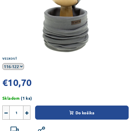
VEĽKOSŤ
€10,70
Jednotková
Skladom
(1 ks)
cena:
−
+
Do košíka