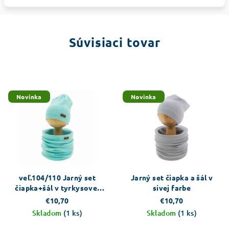
Súvisiaci tovar
Novinka
Novinka
veľ.104/110 Jarný set
Jarný set čiapka a šál v
čiapka+šál v tyrkysovej
sivej farbe
farbe
€10,70
€10,70
Skladom
(1 ks)
Skladom
(1 ks)